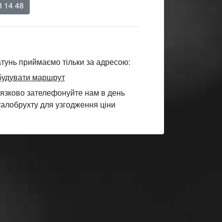
8 14 48
атунь приймаємо тільки за адресою:
удувати маршрут
язково зателефонуйте нам в день
талобрухту для узгодження ціни