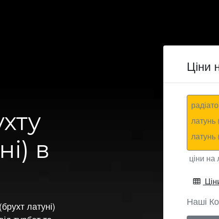
Ціни 
радіато
хту
латунь 
латунь 
ні) в
ціни на 
Ціни
Наші Ко
брухт латуні)