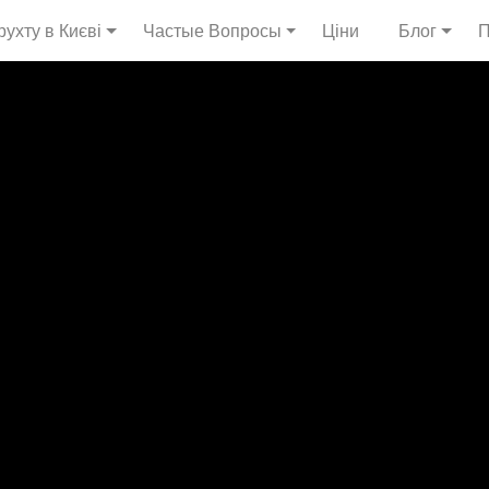
ухту в Києві
Частые Вопросы
Ціни
Блог
П