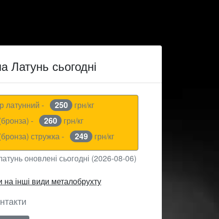
на Латунь сьогодні
р латунний -
250
грн/кг
(бронза) -
260
грн/кг
(бронза) стружка -
249
грн/кг
латунь оновлені сьогодні (2026-08-06)
 на інші види металобрухту
нтакти