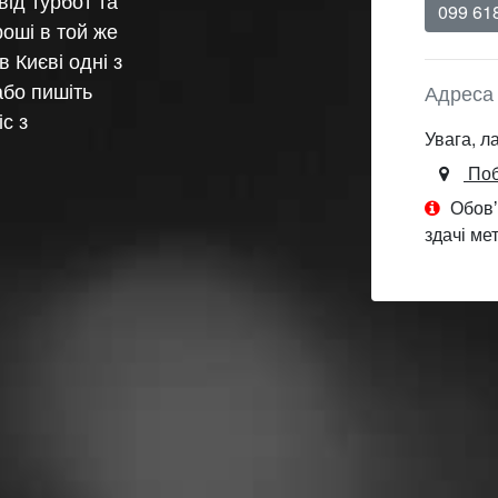
від турбот та
099 61
оші в той же
в Києві одні з
або пишіть
Адреса
с з
Увага, л
Поб
Обовʼ
здачі ме