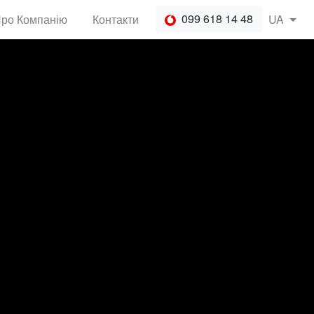
099 618 14 48
ро Компанію
Контакти
UA